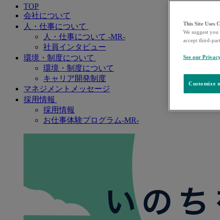
TOP
会社について
This Site Uses 
人・仕事について
We suggest you 
人・仕事について -MR-
accept third-par
社員インタビュー
環境・制度について
See our Privac
環境・制度について
キャリア開発制度
Customize m
マネジメントメッセージ
採用情報
採用情報
お仕事体験プログラム-MR-