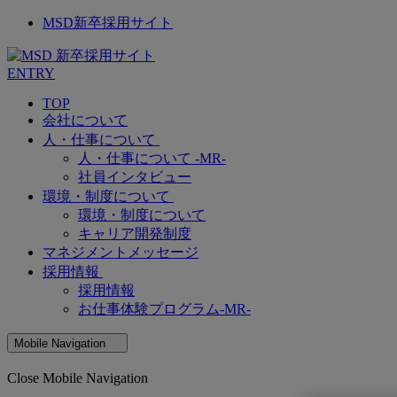
MSD新卒採用サイト
ENTRY
TOP
会社について
人・仕事について
人・仕事について -MR-
社員インタビュー
環境・制度について
環境・制度について
キャリア開発制度
マネジメントメッセージ
採用情報
採用情報
お仕事体験プログラム-MR-
Mobile Navigation
Close Mobile Navigation