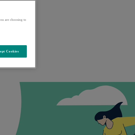
ou are choosing to
ept Cookies